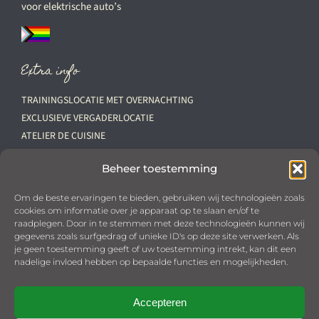
voor elektrische auto’s
Extra info
TRAININGSLOCATIE MET OVERNACHTING
EXCLUSIEVE VERGADERLOCATIE
ATELIER DE CUISINE
VACATURES
Beheer toestemming
Downloads
Om de beste ervaringen te bieden, gebruiken wij technologieën zoals
cookies om informatie over je apparaat op te slaan en/of te
PRIVACYBELEID
raadplegen. Door in te stemmen met deze technologieën kunnen wij
OPSTELLINGEN ‘PALAIS DES POULES’
gegevens zoals surfgedrag of unieke ID's op deze site verwerken. Als
KHN VOORWAARDEN
je geen toestemming geeft of uw toestemming intrekt, kan dit een
nadelige invloed hebben op bepaalde functies en mogelijkheden.
COOKIEBELEID (EU)
Bestellen
Accepteren