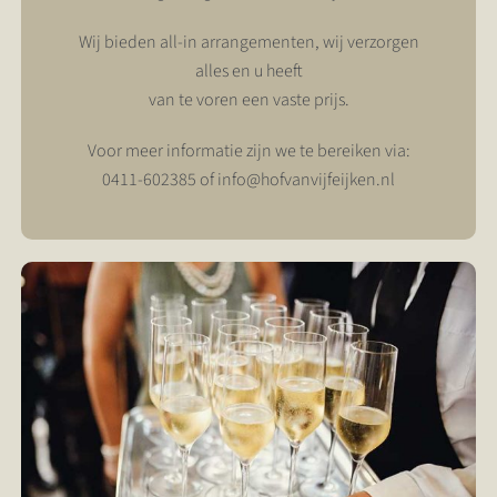
Wij bieden all-in arrangementen, wij verzorgen
alles en u heeft
van te voren een vaste prijs.
Voor meer informatie zijn we te bereiken via:
0411-602385
of
info@hofvanvijfeijken.nl