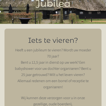
Jubilea
OVER ONS
JUBILEA
SJOERTENBRAU
BORREL
CONTACT
RECEPTIE
Iets te vieren?
ZAKELIJK
B&B
Heeft u een jubileum te vieren? Wordt uw moeder
70 jaar?
VRIENDENWEEKEND
Bent u 12,5 jaar in dienst op uw werk? Een
babyshower voor uw dochter organiseren? Bent u
FAMILIEWEEKEND
25 jaar getrouwd? Wilt u het leven vieren?
Allemaal redenen om een borrel of receptie te
organiseren!
Wij kunnen deze verzorgen voor u in onze
gezellige, oude boerderij.