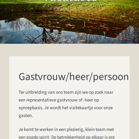
TARIEVEN
ACTIVITEITEN
VERGADEREN EN OVERNACHTEN
OVER ONS
Gastvrouw/heer/persoon
SJOERTENBRAU
Ter uitbreiding van ons team zijn we op zoek naar
CONTACT
een representatieve gastvrouw of -heer op
oproepbasis. Je wordt het visitekaartje voor onze
PARTICULIER
gasten.
Je komt te werken in een plezierig, klein team met
een goede spirit. De betrokkenheid op elkaar is erg