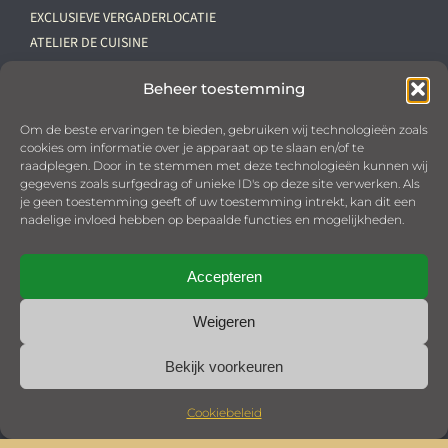
EXCLUSIEVE VERGADERLOCATIE
ATELIER DE CUISINE
VACATURES
Beheer toestemming
Downloads
Om de beste ervaringen te bieden, gebruiken wij technologieën zoals
cookies om informatie over je apparaat op te slaan en/of te
PRIVACYBELEID
raadplegen. Door in te stemmen met deze technologieën kunnen wij
OPSTELLINGEN ‘PALAIS DES POULES’
gegevens zoals surfgedrag of unieke ID's op deze site verwerken. Als
KHN VOORWAARDEN
je geen toestemming geeft of uw toestemming intrekt, kan dit een
nadelige invloed hebben op bepaalde functies en mogelijkheden.
COOKIEBELEID (EU)
Bestellen
Accepteren
Weigeren
Bekijk voorkeuren
Cookiebeleid