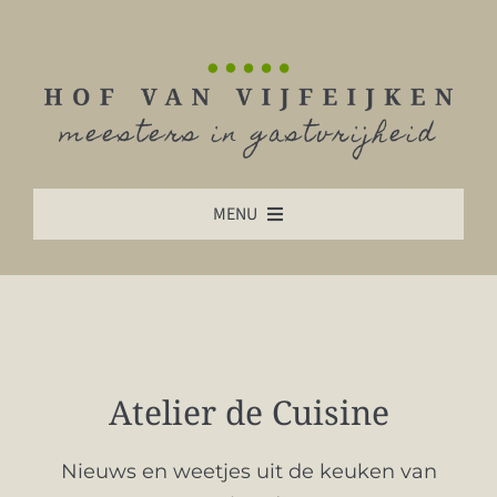
Ga
naar
inhoud
meesters in gastvrijheid
MENU
HOME
ONZE ACCOMMODATIE
DUURZAAMHEID
Atelier de Cuisine
ONZE KEUKEN
Nieuws en weetjes uit de keuken van