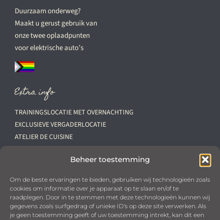
Duurzaam onderweg?
Maakt u gerust gebruik van
onze twee oplaadpunten
voor elektrische auto’s
Extra info
TRAININGSLOCATIE MET OVERNACHTING
EXCLUSIEVE VERGADERLOCATIE
ATELIER DE CUISINE
VACATURES
Beheer toestemming
Downloads
Om de beste ervaringen te bieden, gebruiken wij technologieën zoals
cookies om informatie over je apparaat op te slaan en/of te
PRIVACYBELEID
raadplegen. Door in te stemmen met deze technologieën kunnen wij
OPSTELLINGEN ‘PALAIS DES POULES’
gegevens zoals surfgedrag of unieke ID's op deze site verwerken. Als
KHN VOORWAARDEN
je geen toestemming geeft of uw toestemming intrekt, kan dit een