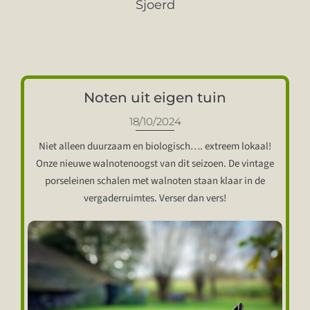
Sjoerd
TARIEVEN
ACTIVITEITEN
VERGADEREN EN OVERNACHTEN
Noten uit eigen tuin
18/10/2024
OVER ONS
Niet alleen duurzaam en biologisch…. extreem lokaal!
Onze nieuwe walnotenoogst van dit seizoen. De vintage
SJOERTENBRAU
porseleinen schalen met walnoten staan klaar in de
vergaderruimtes. Verser dan vers!
CONTACT
PARTICULIER