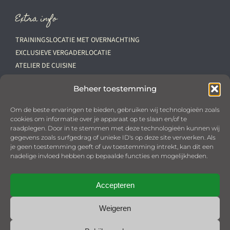
Extra info
TRAININGSLOCATIE MET OVERNACHTING
EXCLUSIEVE VERGADERLOCATIE
ATELIER DE CUISINE
VACATURES
Beheer toestemming
Downloads
Om de beste ervaringen te bieden, gebruiken wij technologieën zoals
cookies om informatie over je apparaat op te slaan en/of te
PRIVACYBELEID
raadplegen. Door in te stemmen met deze technologieën kunnen wij
OPSTELLINGEN ‘PALAIS DES POULES’
gegevens zoals surfgedrag of unieke ID's op deze site verwerken. Als
KHN VOORWAARDEN
je geen toestemming geeft of uw toestemming intrekt, kan dit een
nadelige invloed hebben op bepaalde functies en mogelijkheden.
COOKIEBELEID (EU)
Bestellen
Accepteren
Weigeren