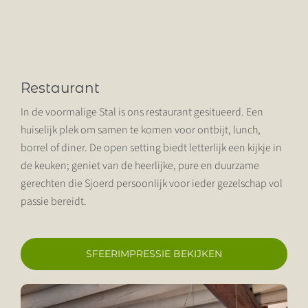
TARIEVEN
ACTIVITEITEN
Restaurant
VERGADEREN EN OVERNACHTEN
In de voormalige Stal is ons restaurant gesitueerd. Een
huiselijk plek om samen te komen voor ontbijt, lunch,
OVER ONS
borrel of diner. De open setting biedt letterlijk een kijkje in
de keuken; geniet van de heerlijke, pure en duurzame
SJOERTENBRAU
gerechten die Sjoerd persoonlijk voor ieder gezelschap vol
passie bereidt.
CONTACT
PARTICULIER
SFEERIMPRESSIE BEKIJKEN