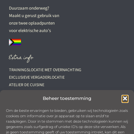
Duurzaam onderweg?
Maakt u gerust gebruik van
onze twee oplaadpunten
voor elektrische auto’s
Extra info
TRAININGSLOCATIE MET OVERNACHTING
EXCLUSIEVE VERGADERLOCATIE
ATELIER DE CUISINE
VACATURES
Beheer toestemming
Downloads
Om de beste ervaringen te bieden, gebruiken wij technologieën zoals
cookies om informatie over je apparaat op te slaan en/of te
PRIVACYBELEID
raadplegen. Door in te stemmen met deze technologieën kunnen wij
OPSTELLINGEN ‘PALAIS DES POULES’
gegevens zoals surfgedrag of unieke ID's op deze site verwerken. Als
KHN VOORWAARDEN
je geen toestemming geeft of uw toestemming intrekt, kan dit een