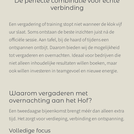
De
perfecte combinatie voor échte
verbinding
TARIEVEN
Een vergadering of training stopt niet wanneer de klok vijf
ACTIVITEITEN
uur slaat. Soms ontstaan de beste inzichten juist ná de
officiële sessie. Aan tafel, bij de haard of tijdens een
VERGADEREN EN OVERNACHTEN
ontspannen ontbijt. Daarom bieden wij de mogelijkheid
tot vergaderen en overnachten. Ideaal voor bedrijven die
OVER ONS
niet alleen inhoudelijke resultaten willen boeken, maar
ook willen investeren in teamgevoel en nieuwe energie.
SJOERTENBRAU
CONTACT
Waarom vergaderen met
overnachting aan het Hof?
PARTICULIER
Een tweedaagse bijeenkomst brengt méér dan alleen extra
tijd. Het zorgt voor verdieping, verbinding en ontspanning.
Volledige
focus