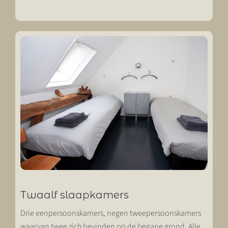
Twaalf slaapkamers
Drie eenpersoonskamers, negen tweepersoonskamers
waarvan twee zich bevinden op de begane grond. Alle